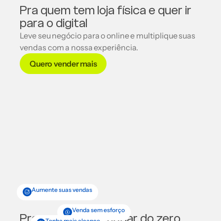
Pra quem tem loja física e quer ir
para o digital
Leve seu negócio para o online e multiplique suas
vendas com a nossa experiência.
Quero vender mais
Aumente suas vendas
Venda sem esforço
Pra quem vai começar do zero
Tenha mais alcance