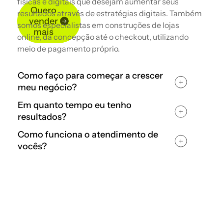
físicas e digitais que desejam aumentar seus
Quero
resultados através de estratégias digitais. Também
vender
somos especialistas em construções de lojas
mais
online, da concepção até o checkout, utilizando
meio de pagamento próprio.
Como faço para começar a crescer
meu negócio?
Em quanto tempo eu tenho
resultados?
Como funciona o atendimento de
vocês?