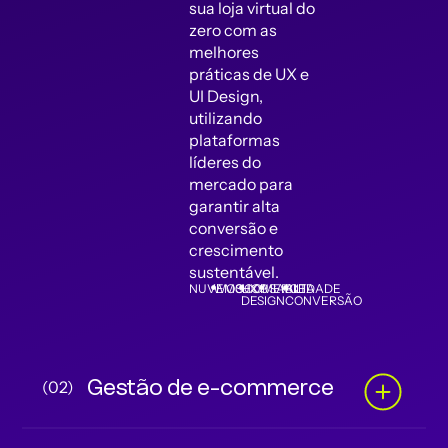
sua loja virtual do
zero com as
melhores
práticas de UX e
UI Design,
utilizando
plataformas
líderes do
mercado para
garantir alta
conversão e
crescimento
sustentável.
NUVEMSHOP
WOOCOMERCE
UX
USABILIDADE
ALTA
DESIGN
CONVERSÃO
Gestão de e-commerce
(02)