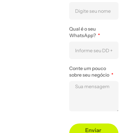
negócio
decolar
Qual é o seu
WhatsApp?
hoje
mesmo?
Conte um pouco
sobre seu negócio
Conte um pouco
sobre o seu projeto,
independente se é
novo, já tem um ou
quer começar no
digital.
Enviar