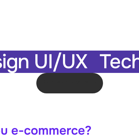
ign UI/UX
Tec
Solicite um orçamento
seu e-commerce?